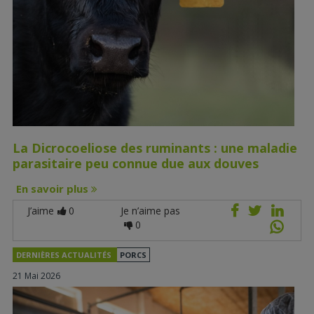
La Dicrocoeliose des ruminants : une maladie
parasitaire peu connue due aux douves
En savoir plus
J’aime
0
Je n’aime pas
0
DERNIÈRES ACTUALITÉS
PORCS
21 Mai 2026