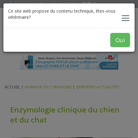
MON COMPTE
|
NEWSLETTER
|
Ce site web propose du contenu technique, êtes-vous
vétérinaire?
Oui
ACCUEIL
|
ANIMAUX DE COMPAGNIE
|
DERNIÈRES ACTUALITÉS
Enzymologie clinique du chien
et du chat