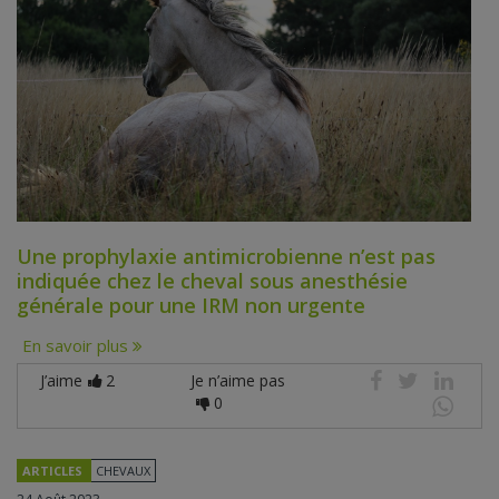
Une prophylaxie antimicrobienne n’est pas
indiquée chez le cheval sous anesthésie
générale pour une IRM non urgente
En savoir plus
J’aime
2
Je n’aime pas
0
ARTICLES
CHEVAUX