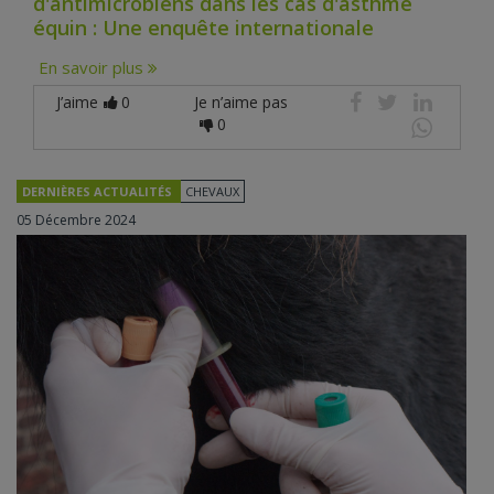
d'antimicrobiens dans les cas d'asthme
équin : Une enquête internationale
En savoir plus
J’aime
0
Je n’aime pas
0
DERNIÈRES ACTUALITÉS
CHEVAUX
05 Décembre 2024