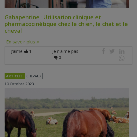
Gabapentine : Utilisation clinique et
pharmacocinétique chez le chien, le chat et le
cheval
En savoir plus
J’aime
1
Je n’aime pas
0
ARTICLES
CHEVAUX
19 Octobre 2023