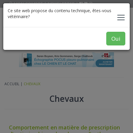
MON COMPTE
|
NEWSLETTER
|
Ce site web propose du contenu technique, êtes-vous
vétérinaire?
Oui
ACCUEIL
|
CHEVAUX
Chevaux
Comportement en matière de prescription