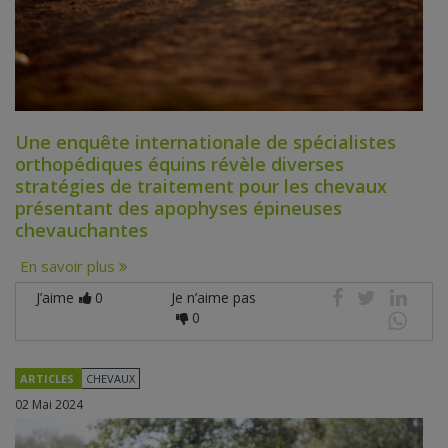
Une enquête internationale de spécialistes
orthopédiques équins révèle diverses
stratégies de traitement pour les chevaux
présentant des apophyses épineuses
chevauchantes
En savoir plus
J’aime
0
Je n’aime pas
0
ARTICLES
CHEVAUX
02 Mai 2024