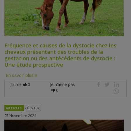
Fréquence et causes de la dystocie chez les
chevaux présentant des troubles de la
gestation ou des antécédents de dystocie :
Une étude prospective
En savoir plus
J’aime
0
Je n’aime pas
0
ARTICLES
CHEVAUX
07 Novembre 2024