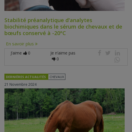
Stabilité préanalytique d'analytes
biochimiques dans le sérum de chevaux et de
bœufs conservé à -20°C
En savoir plus
J’aime
0
Je n’aime pas
0
DERNIÈRES ACTUALITÉS
CHEVAUX
21 Novembre 2024