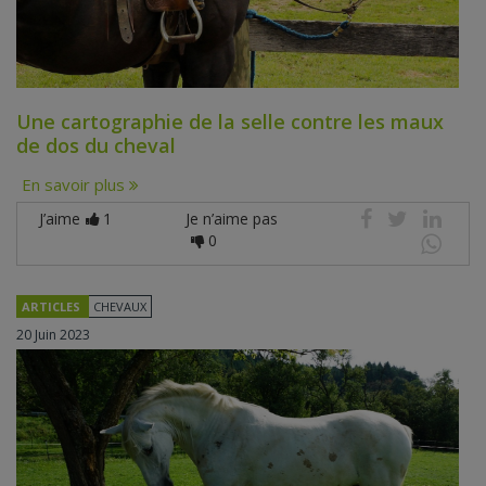
Une cartographie de la selle contre les maux
de dos du cheval
En savoir plus
J’aime
1
Je n’aime pas
0
ARTICLES
CHEVAUX
20 Juin 2023