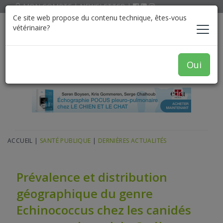
MON COMPTE
|
NEWSLETTER
|
Ce site web propose du contenu technique, êtes-vous
vétérinaire?
Oui
ACCUEIL
|
SANTÉ PUBLIQUE
|
DERNIÈRES ACTUALITÉS
Prévalence et distribution
géographique du genre
Echinococcus chez les canidés