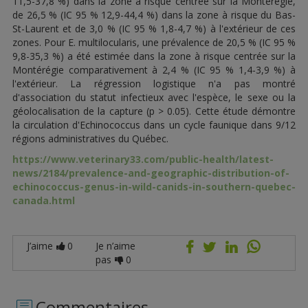
11,5-37,8 %) dans la zone à risque centrée sur la Montérégie,
de 26,5 % (IC 95 % 12,9-44,4 %) dans la zone à risque du Bas-
St-Laurent et de 3,0 % (IC 95 % 1,8-4,7 %) à l'extérieur de ces
zones. Pour E. multilocularis, une prévalence de 20,5 % (IC 95 %
9,8-35,3 %) a été estimée dans la zone à risque centrée sur la
Montérégie comparativement à 2,4 % (IC 95 % 1,4-3,9 %) à
l'extérieur. La régression logistique n'a pas montré
d'association du statut infectieux avec l'espèce, le sexe ou la
géolocalisation de la capture (p > 0.05). Cette étude démontre
la circulation d'Echinococcus dans un cycle faunique dans 9/12
régions administratives du Québec.
https://www.veterinary33.com/public-health/latest-
news/2184/prevalence-and-geographic-distribution-of-
echinococcus-genus-in-wild-canids-in-southern-quebec-
canada.html
J’aime
0
Je n’aime
pas
0
Commentaires