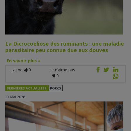
La Dicrocoeliose des ruminants : une maladie
parasitaire peu connue due aux douves
En savoir plus
J’aime
0
Je n’aime pas
0
DERNIÈRES ACTUALITÉS
PORCS
21 Mai 2026