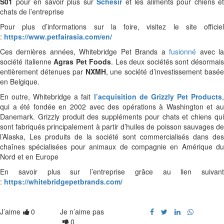
S01
pour en savoir plus sur
Schesir
et les aliments pour chiens et
Entreprises
Articles
chats de l’entreprise
Livres
Produits
Pour plus d’informations sur la foire, visitez le site officiel
:
https://www.petfairasia.com/en/
VOLAILLES
Entreprises
Ces dernières années, Whitebridge Pet Brands a
fusionné
avec l
Dernières actualités
Livres
société italienne
Agras Pet Foods
. Les deux sociétés sont désormai
Articles
entièrement détenues par
NXMH
, une société d’investissement basé
CHEVAUX
en Belgique.
Produits
Dernières actualités
En outre, Whitebridge a fait
l’acquisition de Grizzly Pet Products
Entreprises
Articles
qui a été fondée en 2002 avec des opérations à Washington et au
Livres
Danemark. Grizzly produit des suppléments pour chats et chiens qui
Produits
sont fabriqués principalement à partir d’huiles de poisson sauvages de
CHEVAUX
Entreprises
l’Alaska, Les produits de la société sont commercialisés dans des
chaînes spécialisées pour animaux de compagnie en Amérique du
Dernières actualités
Livres
Nord et en Europe
Articles
ÉVÉNEMENTS
En savoir plus sur l’entreprise grâce au lien suivant
Produits
:
https://whitebridgepetbrands.com/
Événements programmés
Entreprises
Livres
J’aime
0
Je n’aime pas
0