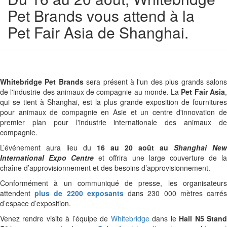
Pet Brands vous attend à la
Articles
PORCS
Pet Fair Asia de Shanghai.
Produits
Dernières actualités
Entreprises
Articles
Livres
Produits
PORCS
Entreprises
Whitebridge Pet Brands
sera présent à l'un des plus grands salon
de l'industrie des animaux de compagnie au monde. La
Dernières actualités
Pet Fair Asia
Livres
qui se tient à Shanghai, est la plus grande exposition de fournitures
Articles
RUMINANTS
pour animaux de compagnie en Asie et un centre d'innovation de
premier plan pour l'industrie internationale des animaux de
Produits
Dernières actualités
compagnie.
Entreprises
Articles
L’événement aura lieu du
16 au 20 août au
Shanghai New
Livres
Produits
International Expo Centre
et offrira une large couverture de l
chaîne d’approvisionnement et des besoins d’approvisionnement.
RUMINANTS
Entreprises
Conformément à un communiqué de presse, les organisateurs
Dernières actualités
Livres
attendent
plus de 2200 exposants
dans 230 000 mètres carré
Articles
d’espace d’exposition.
VOLAILLES
Produits
Venez rendre visite à l’équipe de
Whitebridge
dans le
Hall N5 Stan
Dernières actualités